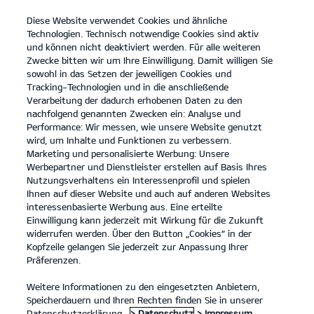
Diese Website verwendet Cookies und ähnliche
Kia
open
Technologien. Technisch notwendige Cookies sind aktiv
menu
und können nicht deaktiviert werden. Für alle weiteren
KONTAKT
Zwecke bitten wir um Ihre Einwilligung. Damit willigen Sie
sowohl in das Setzen der jeweiligen Cookies und
Tracking-Technologien und in die anschließende
Verarbeitung der dadurch erhobenen Daten zu den
nachfolgend genannten Zwecken ein: Analyse und
Performance: Wir messen, wie unsere Website genutzt
Der Kia Sportage.
wird, um Inhalte und Funktionen zu verbessern.
Platz für alles, was Familie ausmacht.
Marketing und personalisierte Werbung: Unsere
Werbepartner und Dienstleister erstellen auf Basis Ihres
MEHR ERFAHREN
Nutzungsverhaltens ein Interessenprofil und spielen
Ihnen auf dieser Website und auch auf anderen Websites
interessenbasierte Werbung aus. Eine erteilte
Einwilligung kann jederzeit mit Wirkung für die Zukunft
widerrufen werden. Über den Button „Cookies“ in der
Kopfzeile gelangen Sie jederzeit zur Anpassung Ihrer
Präferenzen.
Weitere Informationen zu den eingesetzten Anbietern,
Speicherdauern und Ihren Rechten finden Sie in unserer
Datenschutzerklärung.
> Datenschutz
> Impressum