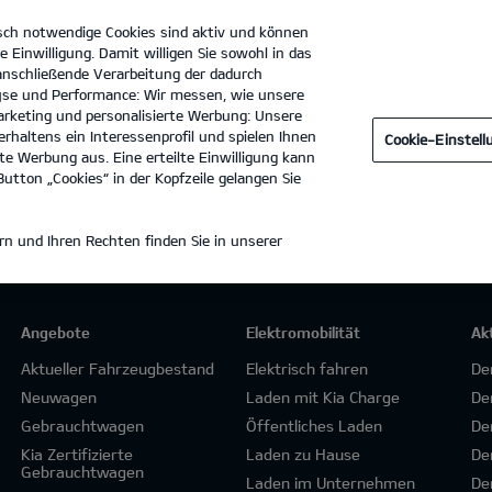
sch notwendige Cookies sind aktiv und können
e Einwilligung. Damit willigen Sie sowohl in das
 anschließende Verarbeitung der dadurch
se und Performance: Wir messen, wie unsere
Auto Center Weiterstadt GmbH
Tel. :
06151 - 70050
rketing und personalisierte Werbung: Unsere
rhaltens ein Interessenprofil und spielen Ihnen
Cookie-Einstel
e Werbung aus. Eine erteilte Einwilligung kann
utton „Cookies“ in der Kopfzeile gelangen Sie
n und Ihren Rechten finden Sie in unserer
Angebote
Elektromobilität
Ak
Aktueller Fahrzeugbestand
Elektrisch fahren
De
Neuwagen
Laden mit Kia Charge
De
Gebrauchtwagen
Öffentliches Laden
De
Kia Zertifizierte
Laden zu Hause
De
Gebrauchtwagen
Laden im Unternehmen
De