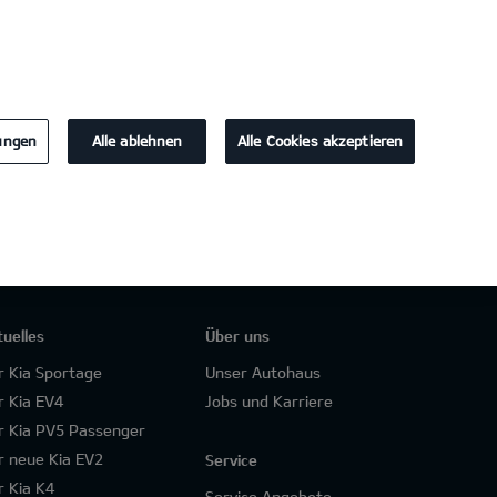
KONTAKT
lungen
Alle ablehnen
Alle Cookies akzeptieren
tuelles
Über uns
r Kia Sportage
Unser Autohaus
r Kia EV4
Jobs und Karriere
r Kia PV5 Passenger
r neue Kia EV2
Service
r Kia K4
Service Angebote