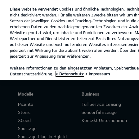
Diese Website verwendet Cookies und ähnliche Technologien. Techni
open
nicht deaktiviert werden. Für alle weiteren Zwecke bitten wir um Ihr
menu
Setzen der jeweiligen Cookies und Tracking-Technologien und in die
erhobenen Daten zu den nachfolgend genannten Zwecken ein: Analy
Website genutzt wird, um Inhalte und Funktionen zu verbessern. Ma
Werbepartner und Dienstleister erstellen auf Basis Ihres Nutzungsve
ANGEBOTSANFRAGE
auf dieser Website und auch auf anderen Websites interessenbasiert
jederzeit mit Wirkung für die Zukunft widerrufen werden. Über den B
jederzeit zur Anpassung Ihrer Präferenzen.
Weitere Informationen zu den eingesetzten Anbietern, Speicherdauer
Datenschutzerklärung.
> Datenschutz
> Impressum
Modelle
Business
Picanto
Full Service Leasing
Stonic
Sonderfahrzeuge
XCeed
Kontakt Unternehmen
Sportage
Sportage Plug-in Hybrid