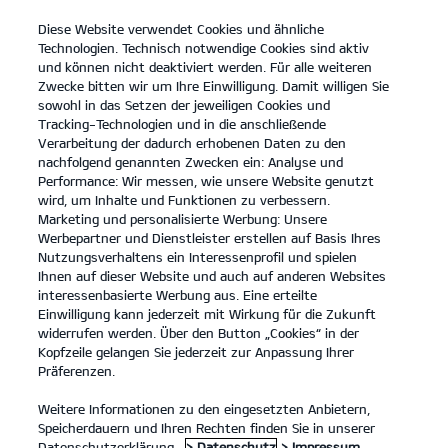
Diese Website verwendet Cookies und ähnliche
open
Technologien. Technisch notwendige Cookies sind aktiv
menu
und können nicht deaktiviert werden. Für alle weiteren
KONTAKT
Zwecke bitten wir um Ihre Einwilligung. Damit willigen Sie
sowohl in das Setzen der jeweiligen Cookies und
Tracking-Technologien und in die anschließende
ANGEBOTSANFRAGE
Verarbeitung der dadurch erhobenen Daten zu den
nachfolgend genannten Zwecken ein: Analyse und
Performance: Wir messen, wie unsere Website genutzt
wird, um Inhalte und Funktionen zu verbessern.
Marketing und personalisierte Werbung: Unsere
Werbepartner und Dienstleister erstellen auf Basis Ihres
Nutzungsverhaltens ein Interessenprofil und spielen
Ihnen auf dieser Website und auch auf anderen Websites
Modelle
interessenbasierte Werbung aus. Eine erteilte
Einwilligung kann jederzeit mit Wirkung für die Zukunft
widerrufen werden. Über den Button „Cookies“ in der
Business
Kopfzeile gelangen Sie jederzeit zur Anpassung Ihrer
Präferenzen.
Angebote
Weitere Informationen zu den eingesetzten Anbietern,
Speicherdauern und Ihren Rechten finden Sie in unserer
Datenschutzerklärung.
> Datenschutz
> Impressum