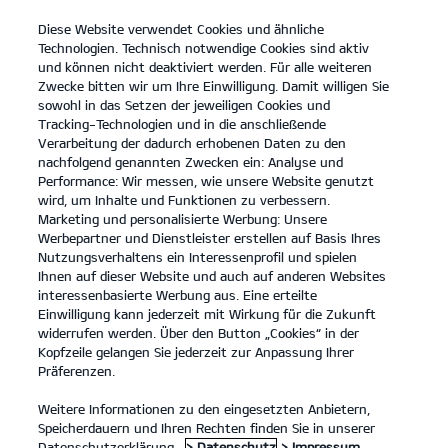
Diese Website verwendet Cookies und ähnliche
open
Technologien. Technisch notwendige Cookies sind aktiv
menu
und können nicht deaktiviert werden. Für alle weiteren
KONTAKT
Zwecke bitten wir um Ihre Einwilligung. Damit willigen Sie
sowohl in das Setzen der jeweiligen Cookies und
Tracking-Technologien und in die anschließende
PROBEFAHRT
Verarbeitung der dadurch erhobenen Daten zu den
nachfolgend genannten Zwecken ein: Analyse und
Performance: Wir messen, wie unsere Website genutzt
wird, um Inhalte und Funktionen zu verbessern.
Marketing und personalisierte Werbung: Unsere
Werbepartner und Dienstleister erstellen auf Basis Ihres
Nutzungsverhaltens ein Interessenprofil und spielen
Ihnen auf dieser Website und auch auf anderen Websites
Modelle
interessenbasierte Werbung aus. Eine erteilte
Einwilligung kann jederzeit mit Wirkung für die Zukunft
widerrufen werden. Über den Button „Cookies“ in der
Business
Kopfzeile gelangen Sie jederzeit zur Anpassung Ihrer
Präferenzen.
Angebote
Weitere Informationen zu den eingesetzten Anbietern,
Speicherdauern und Ihren Rechten finden Sie in unserer
Datenschutzerklärung.
> Datenschutz
> Impressum