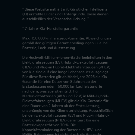
* Diese Website enthält mit Künstlicher Intelligenz
(KI) erstellte Bilder und Hintergründe. Diese dienen
ausschließlich der Veranschaulichung. *
* 7-Jahre-Kia-Herstellergarantie
Max. 150.000 km Fahrzeug-Garantie. Abweichungen
gemäß den gültigen Garantiebedingungen, u. a. bei
Batterie, Lack und Ausstattung.
Die Hochvolt-Lithium-Ionen-Batterieeinheiten in den
Elektrofahrzeugen (EV), Hybrid-Elektrofahrzeugen
(HEV) und Plug-in Hybrid-Elektrofahrzeugen (PHEV)
von Kia sind auf eine lange Lebensdauer ausgelegt.
Für diese Batterien gilt ab Modelljahr 2026 die Kia-
Garantie für eine Dauer von 8 Jahren ab der
Erstzulassung oder 160.000 km Laufleistung, je
nachdem, was zuerst eintritt. Für
Niedervoltbatterien (48 V und 12 V) in Mild-Hybrid-
Elektrofahrzeugen (MHEV) gilt die Kia-Garantie für
eine Dauer von 2 Jahren ab der Erstzulassung,
unabhängig von der Kilometerleistung. Ausschließlich
bei den Elektrofahrzeugen (EV) und Plug-in Hybrid-
Elektrofahrzeugen (PHEV) garantiert Kia eine
Batteriekapazität von 70 %. Die
Kapazitätsminderung der Batterie in HEV- und
MHEV-Fahrzeugen ist nicht durch die Garantie