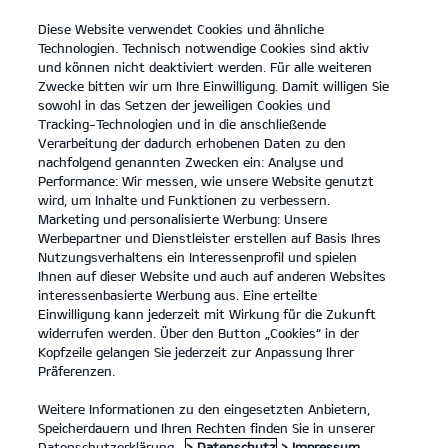
Diese Website verwendet Cookies und ähnliche
open
Technologien. Technisch notwendige Cookies sind aktiv
menu
und können nicht deaktiviert werden. Für alle weiteren
KONTAKT
Zwecke bitten wir um Ihre Einwilligung. Damit willigen Sie
sowohl in das Setzen der jeweiligen Cookies und
Tracking-Technologien und in die anschließende
Technische Daten
Verarbeitung der dadurch erhobenen Daten zu den
nachfolgend genannten Zwecken ein: Analyse und
...
...
TECHNISCHE DATEN
Performance: Wir messen, wie unsere Website genutzt
wird, um Inhalte und Funktionen zu verbessern.
Marketing und personalisierte Werbung: Unsere
Werbepartner und Dienstleister erstellen auf Basis Ihres
Der Kia EV9 GT - Technische Daten
Nutzungsverhaltens ein Interessenprofil und spielen
Ihnen auf dieser Website und auch auf anderen Websites
interessenbasierte Werbung aus. Eine erteilte
Kia EV9 Elektromotor, 374 kW, AWD, 99,8-kWh-Batterie
Einwilligung kann jederzeit mit Wirkung für die Zukunft
(Strom/Reduktionsgetriebe); 374 kW (508 PS):
EV9 GT
widerrufen werden. Über den Button „Cookies“ in der
Stromverbrauch kombiniert 21,7 kWh/100 km; CO₂-
Kopfzeile gelangen Sie jederzeit zur Anpassung Ihrer
Präferenzen.
Emissionen kombiniert 0 g/km; CO₂-Klasse A. Bis zu
¹
510 km Reichweite.
Weitere Informationen zu den eingesetzten Anbietern,
Speicherdauern und Ihren Rechten finden Sie in unserer
Datenschutzerklärung.
> Datenschutz
> Impressum