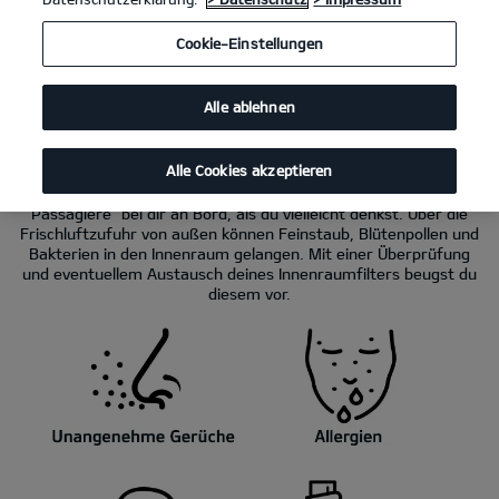
Cookie-Einstellungen
Innenraumfilter
Alle ablehnen
Keine Chance für Pollen, Staub und
Bakterien.
Alle Cookies akzeptieren
Auch wenn dein Kia sauber aussieht – es gibt mehr „blinde
Passagiere” bei dir an Bord, als du vielleicht denkst. Über die
Frischluftzufuhr von außen können Feinstaub, Blütenpollen und
Bakterien in den Innenraum gelangen. Mit einer Überprüfung
und eventuellem Austausch deines Innenraumfilters beugst du
diesem vor.