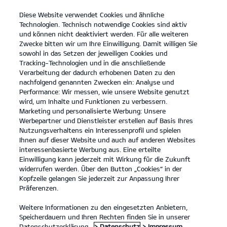
Diese Website verwendet Cookies und ähnliche
open
Technologien. Technisch notwendige Cookies sind aktiv
menu
und können nicht deaktiviert werden. Für alle weiteren
KONTAKT
Zwecke bitten wir um Ihre Einwilligung. Damit willigen Sie
sowohl in das Setzen der jeweiligen Cookies und
Tracking-Technologien und in die anschließende
...
INNENRAUMFILTER
Verarbeitung der dadurch erhobenen Daten zu den
nachfolgend genannten Zwecken ein: Analyse und
Performance: Wir messen, wie unsere Website genutzt
KIA ORIGINAL INNENRAUMFILTER
wird, um Inhalte und Funktionen zu verbessern.
Marketing und personalisierte Werbung: Unsere
Werbepartner und Dienstleister erstellen auf Basis Ihres
Nutzungsverhaltens ein Interessenprofil und spielen
Ihnen auf dieser Website und auch auf anderen Websites
interessenbasierte Werbung aus. Eine erteilte
Einwilligung kann jederzeit mit Wirkung für die Zukunft
widerrufen werden. Über den Button „Cookies“ in der
Kopfzeile gelangen Sie jederzeit zur Anpassung Ihrer
Präferenzen.
Weitere Informationen zu den eingesetzten Anbietern,
Speicherdauern und Ihren Rechten finden Sie in unserer
Datenschutzerklärung.
> Datenschutz
> Impressum