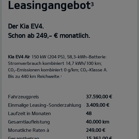
Leasingangebot
3
Der Kia EV4.
Schon ab 249,- € monatlich.
Kia EV4 Air
150 kW (204 PS), 58,3-kWh-Batterie:
Stromverbrauch kombiniert 14,7 kWh/100 km;
CO
-Emissionen kombiniert 0 g/km; CO
-Klasse A.
2
2
Bis zu 440 km Reichweite.
1
Fahrzeugpreis
37.590,00 €
Einmalige Leasing-Sonderzahlung
3.409,00 €
Laufzeit in Monaten
48
Gesamtlaufleistung
40.000 km
Monatliche Raten à
249,00 €
Gesamtbetrag
15.361,00 €