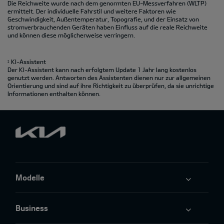
Die Reichweite wurde nach dem genormten EU-Messverfahren (WLTP)
ermittelt. Der individuelle Fahrstil und weitere Faktoren wie
Geschwindigkeit, Außentemperatur, Topografie‚ und der Einsatz von
stromverbrauchenden Geräten haben Einfluss auf die reale Reichweite
und können diese möglicherweise verringern.
KI-Assistent
2
Der KI-Assistent kann nach erfolgtem Update 1 Jahr lang kostenlos
genutzt werden. Antworten des Assistenten dienen nur zur allgemeinen
Orientierung und sind auf ihre Richtigkeit zu überprüfen, da sie unrichtige
Informationen enthalten können.
Modelle
Business