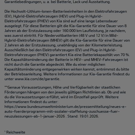
Garantiebedingungen, u. a. bei Batterie, Lack und Ausstattung.
Die Hochvolt-Lithium-Ionen-Batterieeinheiten in den Elektrofahrzeugen
(EV), Hybrid-Elektrofahrzeugen (HEV) und Plug-in Hybrid-
Elektrofahrzeugen (PHEV) von Kia sind auf eine lange Lebensdauer
ausgelegt. Für diese Batterien gilt die Kia-Garantie für eine Dauer von 8
Jahren ab der Erstzulassung oder 160.000 km Laufleistung, je nachdem,
was zuerst eintritt. Für Niedervoltbatterien (48 V und 12 V) in Mild-
Hybrid-Elektrofahrzeugen (MHEV) gilt die Kia-Garantie für eine Dauer von
2 Jahren ab der Erstzulassung, unabhängig von der Kilometerleistung.
Ausschließlich bei den Elektrofahrzeugen (EV) und Plug-in Hybrid-
Elektrofahrzeugen (PHEV) garantiert Kia eine Batteriekapazität von 70 %.
Die Kapazitätsminderung der Batterie in HEV- und MHEV-Fahrzeugen ist
nicht durch die Garantie abgedeckt. Wie du einer möglichen
Kapazitätsminderung entgegenwirken wirken kannst, entnimmst du bitte
der Betriebsanleitung. Weitere Informationen zur Kia-Garantie findest du
unter
www.kia.com/de/garantie.
**Genaue Voraussetzungen, Höhe und Verfügbarkeit der staatlichen
Förderungen hängen von den jeweils gültigen Richtlinien ab. Ob und wie
du die Voraussetzungen erfüllst, wird im Einzelfall geprüft. Weitere
Informationen findest du unter:
https://www.bundesumweltministerium.de/pressemitteilung/neues-e-
auto-foerderprogramm-mit-sozialer-staffelung-zuschuesse-fuer-
neuzulassungen-ab-1-januar-2026
. Stand: 19.01.2026.
¹ Reichweite