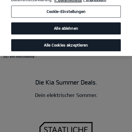
Kia EV4 81.4-kWh-Batterie, FWD GT-Line
(Strom/Reduktionsgetriebe); 150
Cookie-Einstellungen
kW (204 PS): Stromverbrauch kombiniert 15,8 kWh/100 km; CO₂-Emissionen
kombiniert 0 g/km; CO₂-Klasse A. Bis zu 584 km Reichweite.
1
Kia EV2 Frontantrieb, 4-Sitzer, 61,0-kWh-Batterie GT-Line
Alle ablehnen
(Strom/Reduktionsgetriebe); 99.5 kW (135 PS): Stromverbrauch kombiniert
16,3 kWh/100 km; CO₂-Emissionen kombiniert 0 g/km; CO₂-Klasse A. Bis zu
413 km Reichweite.
1
Kia EV3 Frontantrieb, 81,4-kWh-Batterie GT-Line
Alle Cookies akzeptieren
(Strom/Reduktionsgetriebe); 150 kW (204 PS): Stromverbrauch kombiniert
16,2 kWh/100 km; CO₂-Emissionen kombiniert 0 g/km; CO₂-Klasse A. Bis zu
597 km Reichweite.
1
Die Kia Summer Deals.
Dein elektrischer Sommer.